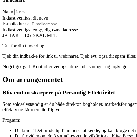
Navn
Indtast venligst dit navn.
E-mailadresse
Indtast venligst en gyldig e-mailadresse.
JA TAK - JEG SKAL MED
Tak for din tilmelding.
Tjek din indbakke for link til webinaret. Tjek evt. også dit spam-filter,
Noget gik galt. Kontrollér venligst dine indtastninger og prøv igen.
Om arrangementet
Bliv endnu skarpere på Personlig Effektivitet
Som soloselvstændig er du både direktør, bogholder, markedsføringsmeda
effektiv og får mere tid frigivet.
Program:
Du lærer ”Det runde hjul”-mindset at kende, og kan bruge det i
Du får viden om de 3 grundlæggende vilkår for at blive Personl