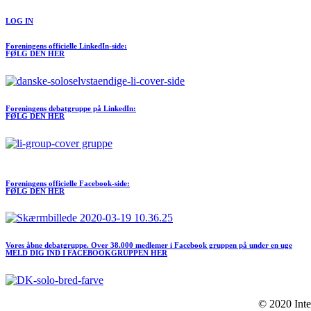
LOG IN
Foreningens officielle LinkedIn-side:
FØLG DEN HER
Foreningens debatgruppe på LinkedIn:
FØLG DEN HER
Meld dig ind I FORENINGEN her
Foreningens officielle Facebook-side:
FØLG DEN HER
Vores åbne debatgruppe. Over 38.000 medlemer i Facebook gruppen på under en uge
MELD DIG IND I FACEBOOKGRUPPEN HER
© 2020 Inte