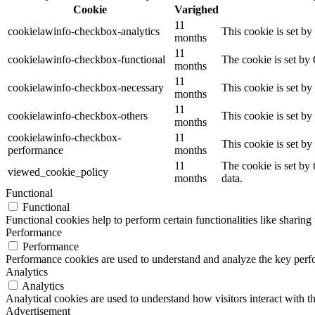
Cookie
Varighed
11
cookielawinfo-checkbox-analytics
This cookie is set b
months
11
cookielawinfo-checkbox-functional
The cookie is set by
months
11
cookielawinfo-checkbox-necessary
This cookie is set b
months
11
cookielawinfo-checkbox-others
This cookie is set b
months
cookielawinfo-checkbox-
11
This cookie is set b
performance
months
11
The cookie is set by
viewed_cookie_policy
months
data.
Functional
Functional
Functional cookies help to perform certain functionalities like sharing 
Performance
Performance
Performance cookies are used to understand and analyze the key perfor
Analytics
Analytics
Analytical cookies are used to understand how visitors interact with th
Advertisement