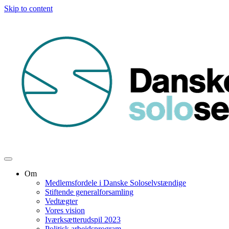
Skip to content
Om
Medlemsfordele i Danske Soloselvstændige
Stiftende generalforsamling
Vedtægter
Vores vision
Iværksætterudspil 2023
Politisk arbejdsprogram