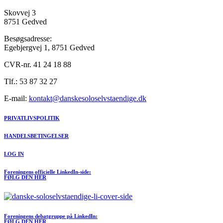
Skovvej 3
8751 Gedved
Besøgsadresse:
Egebjergvej 1, 8751 Gedved
CVR-nr. 41 24 18 88
Tlf.: 53 87 32 27
E-mail:
kontakt@danskesoloselvstaendige.dk
PRIVATLIVSPOLITIK
HANDELSBETINGELSER
LOG IN
Foreningens officielle LinkedIn-side:
FØLG DEN HER
Foreningens debatgruppe på LinkedIn:
FØLG DEN HER