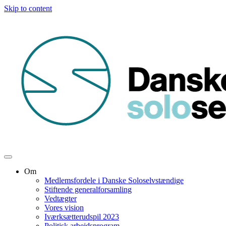
Skip to content
Om
Medlemsfordele i Danske Soloselvstændige
Stiftende generalforsamling
Vedtægter
Vores vision
Iværksætterudspil 2023
Politisk arbejdsprogram