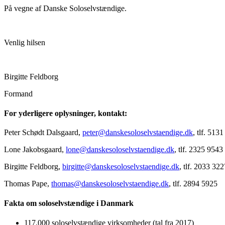
På vegne af Danske Soloselvstændige.
Venlig hilsen
Birgitte Feldborg
Formand
For yderligere oplysninger, kontakt:
Peter Schødt Dalsgaard,
peter@danskesoloselvstaendige.dk
, tlf. 513
Lone Jakobsgaard,
lone@danskesoloselvstaendige.dk
, tlf. 2325 9543
Birgitte Feldborg,
birgitte@danskesoloselvstaendige.dk
, tlf. 2033 322
Thomas Pape,
thomas@danskesoloselvstaendige.dk
, tlf. 2894 5925
Fakta om soloselvstændige i Danmark
117.000 soloselvstændige virksomheder (tal fra 2017)