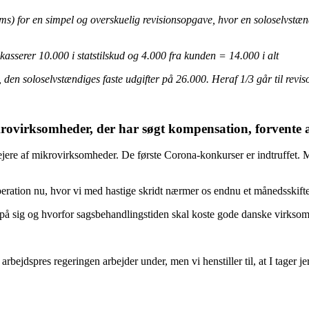
oms) for en simpel og overskuelig revisionsopgave, hvor en soloselvstæn
asserer 10.000 i statstilskud og 4.000 fra kunden = 14.000 i alt
, den soloselvstændiges faste udgifter på 26.000. Heraf 1/3 går til revis
ikrovirksomheder, der har søgt kompensation, forvente
 ejere af mikrovirksomheder. De første Corona-konkurser er indtruffet. 
ation nu, hvor vi med hastige skridt nærmer os endnu et månedsskifte 
 på sig og hvorfor sagsbehandlingstiden skal koste gode danske virksom
rbejdspres regeringen arbejder under, men vi henstiller til, at I tager j