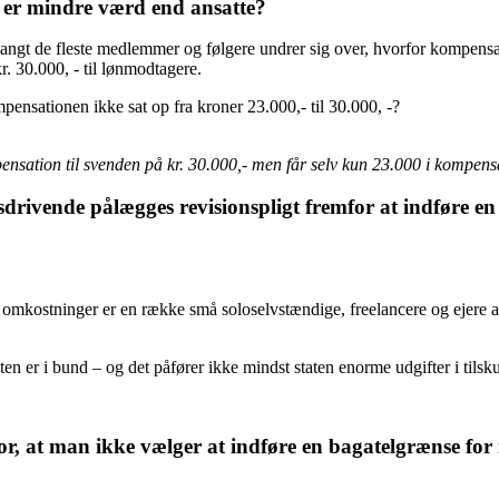
e er mindre værd end ansatte?
angt de fleste medlemmer og følgere undrer sig over, hvorfor kompensat
 30.000, - til lønmodtagere.
ensationen ikke sat op fra kroner 23.000,- til 30.000, -?
ensation til svenden på kr. 30.000,- men får selv kun 23.000 i kompens
sdrivende pålægges revisionspligt fremfor at indføre e
mkostninger er en række små soloselvstændige, freelancere og ejere af
en er i bund – og det påfører ikke mindst staten enorme udgifter i tilskud 
r, at man ikke vælger at indføre en bagatelgrænse for r