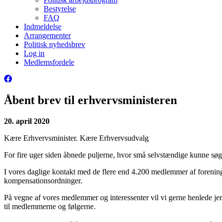
Bestyrelse
FAQ
Indmeldelse
Arrangementer
Politisk nyhedsbrev
Log in
Medlemsfordele
Åbent brev til erhvervsministeren
20. april 2020
Kære Erhvervsminister. Kære Erhvervsudvalg
For fire uger siden åbnede puljerne, hvor små selvstændige kunne sø
I vores daglige kontakt med de flere end 4.200 medlemmer af forenin
kompensationsordninger.
På vegne af vores medlemmer og interessenter vil vi gerne henlede je
til medlemmerne og følgerne.