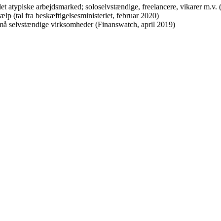
et atypiske arbejdsmarked; soloselvstændige, freelancere, vikarer m.v. 
lp (tal fra beskæftigelsesministeriet, februar 2020)
 små selvstændige virksomheder (Finanswatch, april 2019)