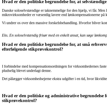
Hvad er den politiske begrundelse for, at selvstændig
Danske soloselvstændige er taknemmelige for den hjælp, vi får. Men l
mikrovirksomheder er væsentlig lavere end lønkompensationerne på kr.
Vi undrer os over den massive forskelsbehandling. Hvorfor bliver komp
Eks. En soloselvstændig frisør med en enkelt ansat, kan søge lønkomp
Hvad er den politiske begrundelse for, at små erhverv
efterfølgende stikprøvekontrol?
I forbindelse med kompensationsordningen for virksomhedernes faste o
pludselig blevet underlagt denne.
Det pålægger virksomhedsejerne ekstra udgifter i en tid, hvor likviditet
Hvad er den politiske og administrative begrundelse fo
stikprøvekontrol?