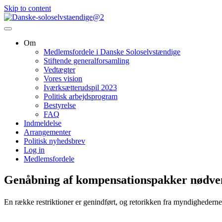
Skip to content
Om
Medlemsfordele i Danske Soloselvstændige
Stiftende generalforsamling
Vedtægter
Vores vision
Iværksætterudspil 2023
Politisk arbejdsprogram
Bestyrelse
FAQ
Indmeldelse
Arrangementer
Politisk nyhedsbrev
Log in
Medlemsfordele
Genåbning af kompensationspakker nødve
En række restriktioner er genindført, og retorikken fra myndighedern