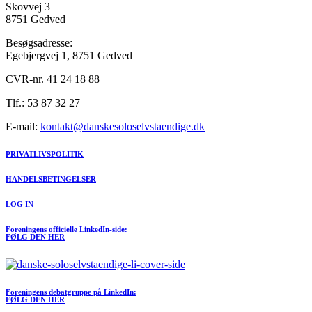
Skovvej 3
8751 Gedved
Besøgsadresse:
Egebjergvej 1, 8751 Gedved
CVR-nr. 41 24 18 88
Tlf.: 53 87 32 27
E-mail:
kontakt@danskesoloselvstaendige.dk
PRIVATLIVSPOLITIK
HANDELSBETINGELSER
LOG IN
Foreningens officielle LinkedIn-side:
FØLG DEN HER
Foreningens debatgruppe på LinkedIn:
FØLG DEN HER