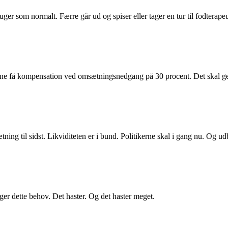
ruger som normalt. Færre går ud og spiser eller tager en tur til fodtera
nne få kompensation ved omsætningsnedgang på 30 procent. Det skal ge
ng til sidst. Likviditeten er i bund. Politikerne skal i gang nu. Og udb
gger dette behov. Det haster. Og det haster meget.