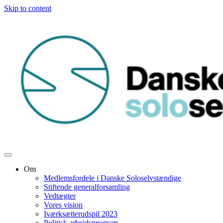
Skip to content
Om
Medlemsfordele i Danske Soloselvstændige
Stiftende generalforsamling
Vedtægter
Vores vision
Iværksætterudspil 2023
Politisk arbejdsprogram