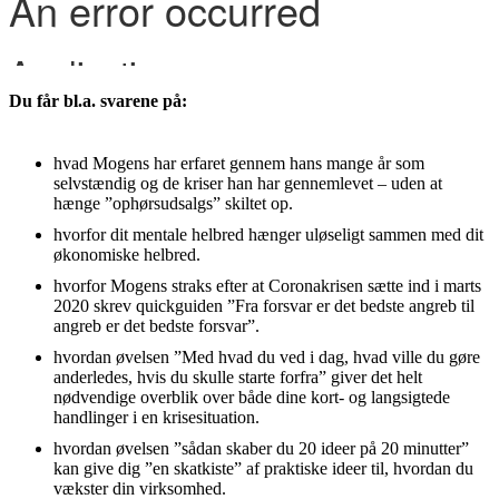
Du får bl.a. svarene på:
hvad Mogens har erfaret gennem hans mange år som
selvstændig og de kriser han har gennemlevet – uden at
hænge ”ophørsudsalgs” skiltet op.
hvorfor dit mentale helbred hænger uløseligt sammen med dit
økonomiske helbred.
hvorfor Mogens straks efter at Coronakrisen sætte ind i marts
2020 skrev quickguiden ”Fra forsvar er det bedste angreb til
angreb er det bedste forsvar”.
hvordan øvelsen ”Med hvad du ved i dag, hvad ville du gøre
anderledes, hvis du skulle starte forfra” giver det helt
nødvendige overblik over både dine kort- og langsigtede
handlinger i en krisesituation.
hvordan øvelsen ”sådan skaber du 20 ideer på 20 minutter”
kan give dig ”en skatkiste” af praktiske ideer til, hvordan du
vækster din virksomhed.