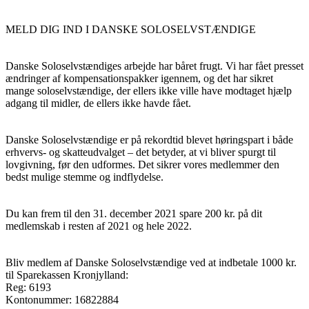
MELD DIG IND I DANSKE SOLOSELVSTÆNDIGE
Danske Soloselvstændiges arbejde har båret frugt. Vi har fået presset
ændringer af kompensationspakker igennem, og det har sikret
mange soloselvstændige, der ellers ikke ville have modtaget hjælp
adgang til midler, de ellers ikke havde fået.
Danske Soloselvstændige er på rekordtid blevet høringspart i både
erhvervs- og skatteudvalget – det betyder, at vi bliver spurgt til
lovgivning, før den udformes. Det sikrer vores medlemmer den
bedst mulige stemme og indflydelse.
Du kan frem til den 31. december 2021 spare 200 kr. på dit
medlemskab i resten af 2021 og hele 2022.
Bliv medlem af Danske Soloselvstændige ved at indbetale 1000 kr.
til Sparekassen Kronjylland:
Reg: 6193
Kontonummer: 16822884