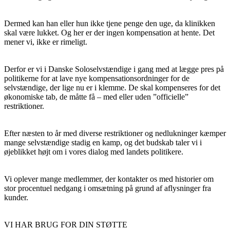
Dermed kan han eller hun ikke tjene penge den uge, da klinikken
skal være lukket. Og her er der ingen kompensation at hente. Det
mener vi, ikke er rimeligt.
Derfor er vi i Danske Soloselvstændige i gang med at lægge pres på
politikerne for at lave nye kompensationsordninger for de
selvstændige, der lige nu er i klemme. De skal kompenseres for det
økonomiske tab, de måtte få – med eller uden ”officielle”
restriktioner.
Efter næsten to år med diverse restriktioner og nedlukninger kæmper
mange selvstændige stadig en kamp, og det budskab taler vi i
øjeblikket højt om i vores dialog med landets politikere.
Vi oplever mange medlemmer, der kontakter os med historier om
stor procentuel nedgang i omsætning på grund af aflysninger fra
kunder.
VI HAR BRUG FOR DIN STØTTE