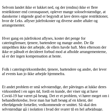
Selvom landet ikke er lukket ned, og der (endnu) ikke er flere
restriktioner end coronapasset, oplever mange soloselvstændige, at
danskerne i stigende grad er begyndt at lave deres egne restriktioner,
hvor de f.eks. aflyser julefrokoster og diverse andre aftaler og
arrangementer.
Hver gang en julefrokost aflyses, koster det penge for
cateringfirmaer, tjenere, bartendere og mange andre. De får
simpelthen ikke det arbejde, de ellers havde haft. Men eftersom der
ikke er påbudt et decideret forbud mod at afholde arrangementerne,
så er der ingen kompensation at hente.
Folk i cateringvirksomheder, tjenere, bartendere og andre, der lever
af events kan jo ikke arbejde hjemmefra.
Et andet problem er små selvstændige, der påtvinges at lukke deres
virksomhed i en uges tid, fordi en kunde, der viser sig at have
Covid-19 har været på besøg. Det er et problem, vi hører meget om i
behandlerkredse, hvor man har haft besøg af en klient, der
efterfølgende fortæller, vedkommende er smittet. Så skal den
selvstændige gå i isolation i hvad der svarer til en hel arbejdsuge.